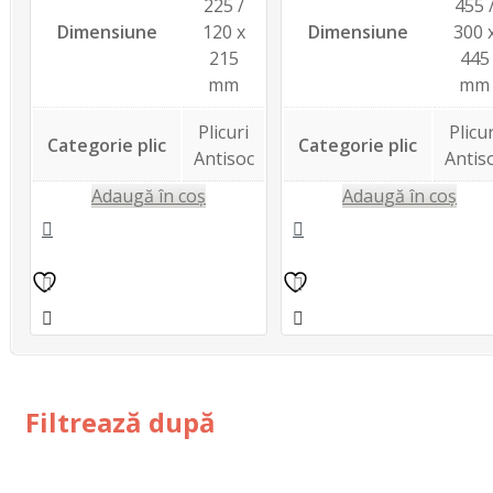
225 /
455 
Dimensiune
120 x
Dimensiune
300 
215
445
mm
mm
Plicuri
Plicur
Categorie plic
Categorie plic
Antisoc
Antis
Adaugă în coș
Adaugă în coș
Filtrează după