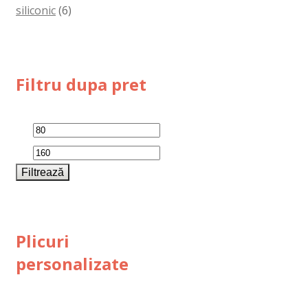
siliconic
(6)
Filtru dupa pret
Preț
Preț
minim
maxim
Filtrează
Plicuri
personalizate