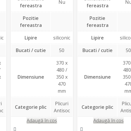
Nu
N
fereastra
fereastra
Pozitie
Pozitie
fereastra
fereastra
ic
Lipire
siliconic
Lipire
silic
Bucati / cutie
50
Bucati / cutie
5
x
370 x
370
/
480 /
480
x
Dimensiune
350 x
Dimensiune
350
470
47
mm
m
i
Plicuri
Plic
Categorie plic
Categorie plic
oc
Antisoc
Anti
Adaugă în coș
Adaugă în coș