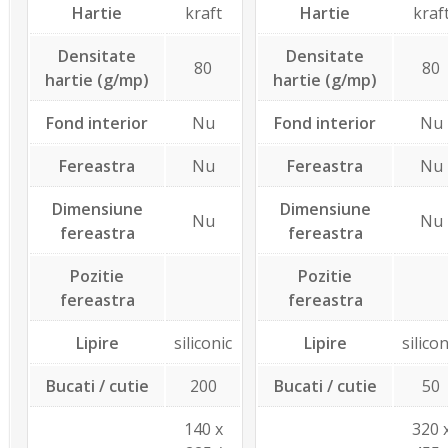
Hartie
kraft
Hartie
kraf
Densitate
Densitate
80
80
hartie (g/mp)
hartie (g/mp)
Fond interior
Nu
Fond interior
Nu
Fereastra
Nu
Fereastra
Nu
Dimensiune
Dimensiune
Nu
Nu
fereastra
fereastra
Pozitie
Pozitie
fereastra
fereastra
Lipire
siliconic
Lipire
silicon
Bucati / cutie
200
Bucati / cutie
50
140 x
320 