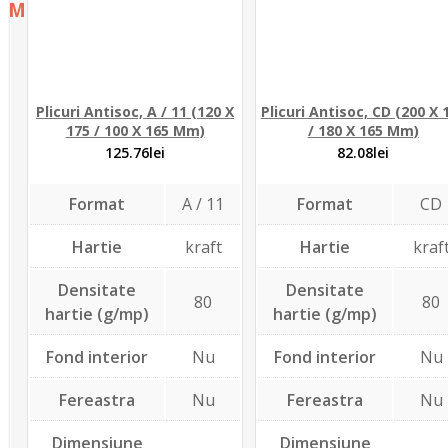
Menu
Skip
Plicuri personalizate
to
Catalog
content
Personalizare
Plicuri Antisoc, A / 11 (120 X
Plicuri Antisoc, CD (200 X 
Estimare pret
175 / 100 X 165 Mm)
/ 180 X 165 Mm)
Portofoliu
125.76
lei
82.08
lei
Contact
Format
A / 11
Format
CD
Hartie
kraft
Hartie
kraf
Densitate
Densitate
80
80
hartie (g/mp)
hartie (g/mp)
Fond interior
Nu
Fond interior
Nu
Fereastra
Nu
Fereastra
Nu
Dimensiune
Dimensiune