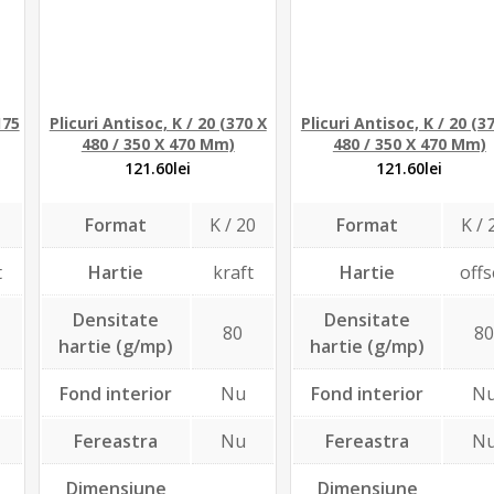
175
Plicuri Antisoc, K / 20 (370 X
Plicuri Antisoc, K / 20 (3
480 / 350 X 470 Mm)
480 / 350 X 470 Mm)
121.60
lei
121.60
lei
Format
K / 20
Format
K / 
t
Hartie
kraft
Hartie
offs
Densitate
Densitate
80
8
hartie (g/mp)
hartie (g/mp)
Fond interior
Nu
Fond interior
N
Fereastra
Nu
Fereastra
N
Dimensiune
Dimensiune