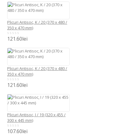
of
5
Plicuri Antisoc, K / 20 (370 x 480 /
350 x 470 mm)
121.60
lei
0
out
of
5
Plicuri Antisoc, K / 20 (370 x 480 /
350 x 470 mm)
121.60
lei
0
out
of
5
Plicuri Antisoc, I / 19 (320 x 455 /
300 x 445 mm)
107.60
lei
0
out
of