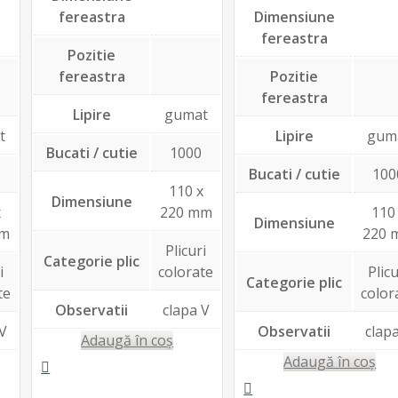
fereastra
Dimensiune
fereastra
Pozitie
fereastra
Pozitie
fereastra
Lipire
gumat
t
Lipire
gum
Bucati / cutie
1000
Bucati / cutie
100
110 x
Dimensiune
x
220 mm
110
Dimensiune
mm
220 
Plicuri
Categorie plic
i
colorate
Plicu
Categorie plic
te
color
Observatii
clapa V
 V
Observatii
clap
Adaugă în coș
Adaugă în coș