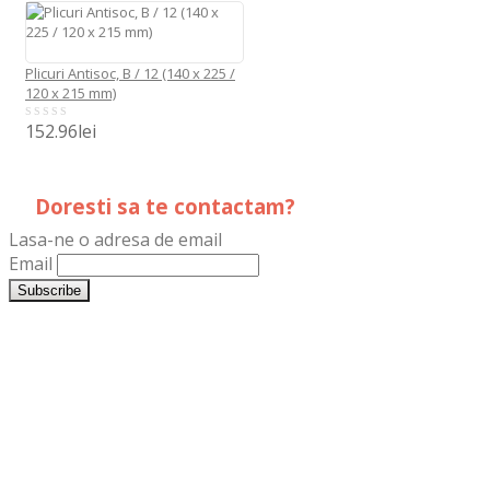
5
Plicuri Antisoc, B / 12 (140 x 225 /
120 x 215 mm)
152.96
lei
0
out
of
5
Doresti sa te contactam?
Lasa-ne o adresa de email
Email
LogoPrint.ro
DistribuimPliante.ro
TipografiaDristor.to
Plicuri.ro