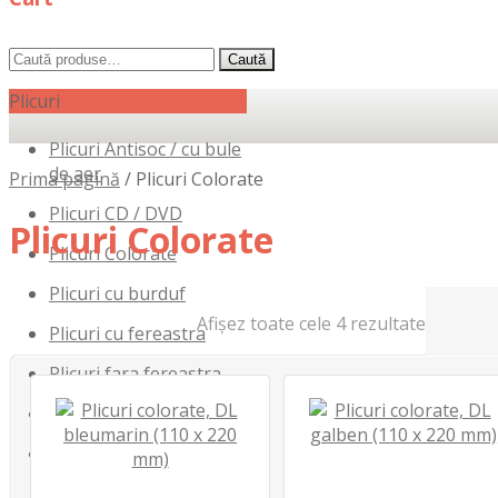
Caută
Caută
după:
Plicuri
Plicuri Antisoc / cu bule
de aer
Prima pagină
/
Plicuri Colorate
Plicuri CD / DVD
Plicuri Colorate
Plicuri Colorate
Plicuri cu burduf
Afișez toate cele 4 rezultate
Plicuri cu fereastra
Plicuri fara fereastra
Plicuri Formate Speciale
Plicuri pentru curierat