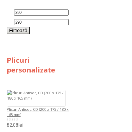
Preț
Preț
minim
maxim
Filtrează
Plicuri
personalizate
Plicuri Antisoc, CD (200 x 175 / 180 x
165 mm)
82.08
lei
0
out