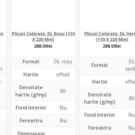
en
Plicuri Colorate, DL Rosu (110
Plicuri Colorate, DL Ve
X 220 Mm)
(110 X 220 Mm)
288.00
lei
288.00
lei
Format
DL rosu
DL
Format
n
ver
Hartie
offset
t
Hartie
offs
Densitate
80
hartie (g/mp)
Densitate
80
hartie (g/mp)
Fond interior
Nu
Fond interior
N
Fereastra
Nu
Fereastra
N
Dimensiune