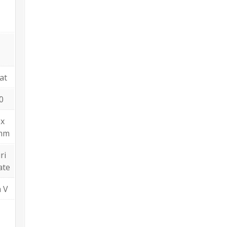
at
0
 x
mm
ri
ate
a V