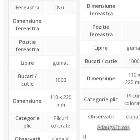
Dimensiune
Fereastra
Nu
fereastra
Dimensiune
Pozitie
fereastra
fereastra
Pozitie
Lipire
guma
fereastra
Bucati / cutie
1000
Lipire
gumat
110 
Bucati /
Dimensiune
1000
220 
cutie
Plicur
110 x 220
Categorie plic
Dimensiune
colora
mm
Observatii
clapa
Categorie
Plicuri
plic
colorate
Adaugă în coș
Observatii
clapa V