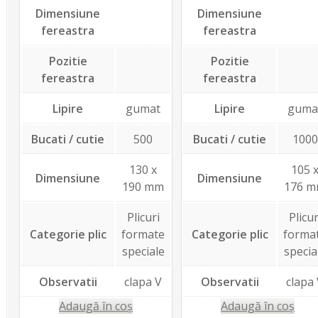
Dimensiune
Dimensiune
fereastra
fereastra
Pozitie
Pozitie
fereastra
fereastra
Lipire
gumat
Lipire
guma
Bucati / cutie
500
Bucati / cutie
1000
130 x
105 
Dimensiune
Dimensiune
190 mm
176 
Plicuri
Plicur
Categorie plic
formate
Categorie plic
forma
speciale
specia
Observatii
clapa V
Observatii
clapa
Adaugă în coș
Adaugă în coș