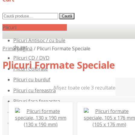
Caută
Caută
după:
Plicuri
Plicuri Antisoc / cu bule
de aer
Prima pagină
/
Plicuri Formate Speciale
Plicuri CD / DVD
Plicuri Formate Speciale
Plicuri Colorate
Plicuri cu burduf
Afișez toate cele 3 rezultate
Plicuri cu fereastra
Plicuri fara fereastra
Plicuri Formate Speciale
Plicuri pentru curierat