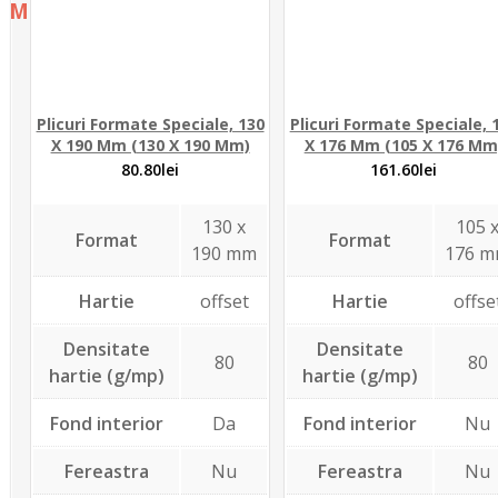
Menu
Skip
Plicuri personalizate
to
Catalog
content
Personalizare
Plicuri Formate Speciale, 130
Plicuri Formate Speciale, 
Estimare pret
X 190 Mm (130 X 190 Mm)
X 176 Mm (105 X 176 Mm
Portofoliu
80.80
lei
161.60
lei
Contact
130 x
105 
Format
Format
190 mm
176 
Hartie
offset
Hartie
offse
Densitate
Densitate
80
80
hartie (g/mp)
hartie (g/mp)
Fond interior
Da
Fond interior
Nu
Fereastra
Nu
Fereastra
Nu