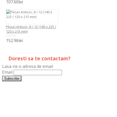
107.60
lei
0
out
of
5
Plicuri Antisoc, B / 12 (140 x 225 /
120 x 215 mm)
152.96
lei
0
out
of
5
Doresti sa te contactam?
Lasa-ne o adresa de email
Email
LogoPrint.ro
DistribuimPliante.ro
TipografiaDristor.to
Plicuri.ro