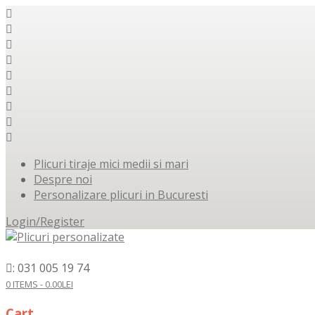
Plicuri tiraje mici medii si mari
Despre noi
Personalizare plicuri in Bucuresti
Login/Register
: 031 005 19 74
0 ITEMS -
0.00
LEI
Cart