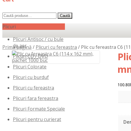
Caută
Caută
după:
Plicuri
Plicuri Antisoc / cu bule
de aer
Prima pagină
/
Plicuri cu fereastra
/
Plic cu fereastra C6 (
Pli
Plicuri CD / DVD
mm
Plicuri Colorate
Plicuri cu burduf
100.80
Plicuri cu fereastra
Plicuri fara fereastra
Plicuri Formate Speciale
Plicuri pentru curierat
Den