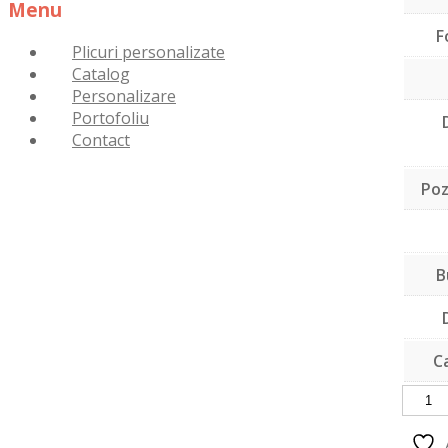
Menu
F
Skip
Plicuri personalizate
to
Catalog
content
Personalizare
Portofoliu
Contact
Poz
B
C
Cantit
Plic
cu