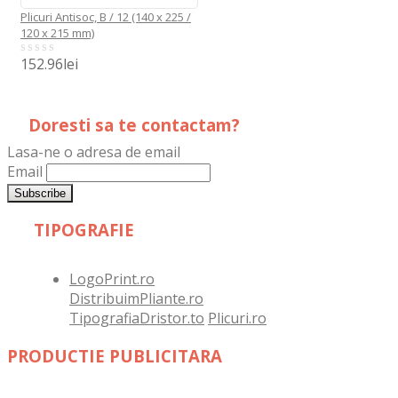
Plicuri Antisoc, B / 12 (140 x 225 /
120 x 215 mm)
152.96
lei
0
out
of
5
Doresti sa te contactam?
Lasa-ne o adresa de email
Email
TIPOGRAFIE
LogoPrint.ro
DistribuimPliante.ro
TipografiaDristor.to
Plicuri.ro
PRODUCTIE PUBLICITARA