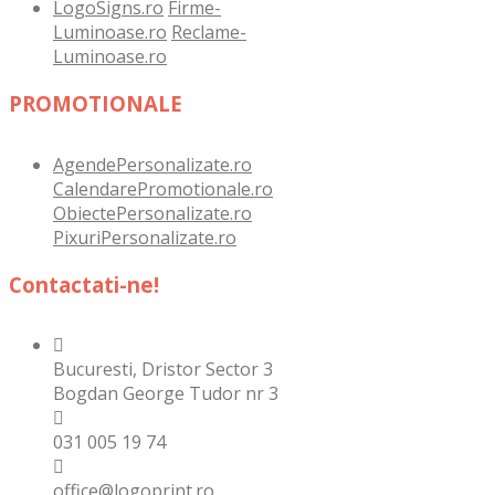
LogoSigns.ro
Firme-
Luminoase.ro
Reclame-
Luminoase.ro
PROMOTIONALE
AgendePersonalizate.ro
CalendarePromotionale.ro
ObiectePersonalizate.ro
PixuriPersonalizate.ro
Contactati-ne!
Bucuresti, Dristor Sector 3
Bogdan George Tudor nr 3
031 005 19 74
office@logoprint.ro