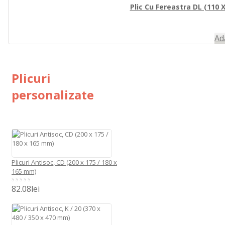
Plic Cu Fereastra DL (110 
Ad
Plicuri
personalizate
Plicuri Antisoc, CD (200 x 175 / 180 x
165 mm)
82.08
lei
0
out
of
5